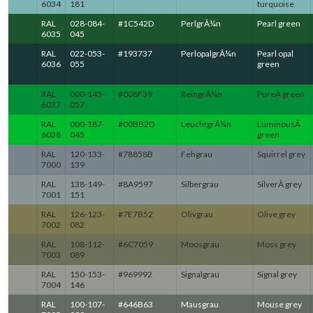
6034
181
turquoise
RAL
028-084-
#1C542D
PerlgrÃ¼n
Pearl green
6035
045
RAL
022-053-
#193737
PerlopalgrÃ¼n
Pearl opal
6036
055
green
RAL
000-143-
#008F39
ReingrÃ¼n
PureÂ green
6037
057
RAL
000-187-
#00BB2D
LeuchtgrÃ¼n
LuminousÂ
6038
045
green
RAL
120-133-
#78858B
Fehgrau
Squirrel grey
7000
139
RAL
138-149-
#8A9597
Silbergrau
SilverÂ grey
7001
151
RAL
126-123-
#7E7B52
Olivgrau
Olive grey
7002
082
RAL
108-112-
#6C7059
Moosgrau
Moss grey
7003
089
RAL
150-153-
#969992
Signalgrau
Signal grey
7004
146
RAL
100-107-
#646B63
Mausgrau
Mouse grey