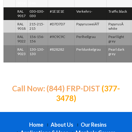
9016
246
RAL
030-030-
#1E1E1E
Verkehrs-
Traffic black
9017
030
RAL
215-215-
#D7D7D7
PapyrusweiÃŸ
PapyrusÂ
9018
215
white
RAL
156-156-
#9C9C9C
Perlhellgrau
Pearl light
9022
156
grey
RAL
130-130-
#828282
Perldunkelgrau
Pearl dark
9023
130
grey
Call Now: (844) FRP-DIST
(377-
3478)
Home
About Us
Our Resins