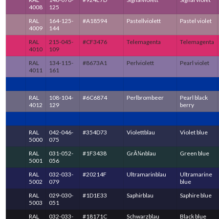
4008
125
RAL
164-125-
#A18594
Pastellviolett
Pastel violet
4009
144
RAL
215-045-
#CF3476
Telemagenta
Telemagenta
4010
109
RAL
134-115-
#8673A1
Perlviolett
Pearl violet
4011
161
RAL
108-104-
#6C6874
Perlbrombeer
Pearl black
4012
129
berry
RAL
042-046-
#354D73
Violettblau
Violet blue
5000
075
RAL
031-052-
#1F3438
GrÃ¼nblau
Green blue
5001
056
RAL
032-033-
#20214F
Ultramarinblau
Ultramarine
5002
079
blue
RAL
029-030-
#1D1E33
Saphirblau
Saphire blue
5003
051
RAL
032-033-
#18171C
Schwarzblau
Black blue