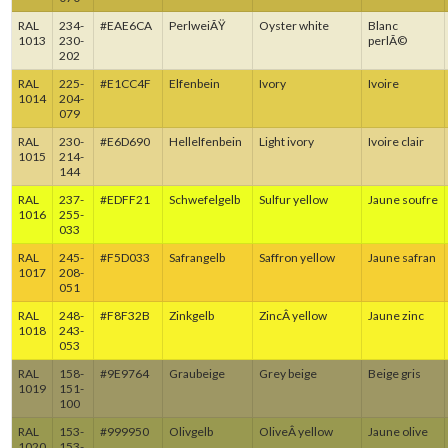
RAL
234-
#EAE6CA
PerlweiÃŸ
Oyster white
Blanc
1013
230-
perlÃ©
202
RAL
225-
#E1CC4F
Elfenbein
Ivory
Ivoire
1014
204-
079
RAL
230-
#E6D690
Hellelfenbein
Light ivory
Ivoire clair
1015
214-
144
RAL
237-
#EDFF21
Schwefelgelb
Sulfur yellow
Jaune soufre
1016
255-
033
RAL
245-
#F5D033
Safrangelb
Saffron yellow
Jaune safran
1017
208-
051
RAL
248-
#F8F32B
Zinkgelb
ZincÂ yellow
Jaune zinc
1018
243-
053
RAL
158-
#9E9764
Graubeige
Grey beige
Beige gris
1019
151-
100
RAL
153-
#999950
Olivgelb
OliveÂ yellow
Jaune olive
1020
153-