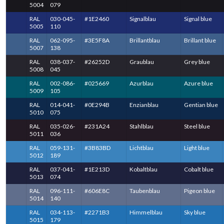
5004
079
RAL
030-045-
#1E2460
Signalblau
Signal blue
5005
110
RAL
062-095-
#3E5F8A
Brillantblau
Brillant blue
5007
138
RAL
038-037-
#26252D
Graublau
Grey blue
5008
045
RAL
002-086-
#025669
Azurblau
Azure blue
5009
105
RAL
014-041-
#0E294B
Enzianblau
Gentian blue
5010
075
RAL
035-026-
#231A24
Stahlblau
Steel blue
5011
036
RAL
059-131-
#3B83BD
Lichtblau
Light blue
5012
189
RAL
037-041-
#1E213D
Kobaltblau
Cobalt blue
5013
074
RAL
096-111-
#606E8C
Taubenblau
Pigeon blue
5014
140
RAL
034-113-
#2271B3
Himmelblau
Sky blue
5015
179