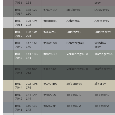
7036
121
grey
RAL
125-127-
#7D7F7D
Staubgrau
Dusty grey
7037
120
RAL
195-195-
#B5B8B1
Achatgrau
Agate grey
7038
195
RAL
108-105-
#6C6960
Quarzgrau
Quartz grey
7039
096
RAL
157-161-
#9DA1AA
Fenstergrau
Window
7040
170
grey
RAL
141-148-
#8D948D
Verkehrsgrau A
Traffic grey A
7042
141
RAL
078-084-
#4E5452
Verkehrsgrau B
Traffic grey B
7043
082
RAL
202-196-
#CAC4B0
Seidengrau
Silk grey
7044
176
RAL
144-144-
#909090
Telegrau 1
Telegrey 1
7045
144
RAL
130-137-
#82898F
Telegrau 2
Telegrey 2
7046
143