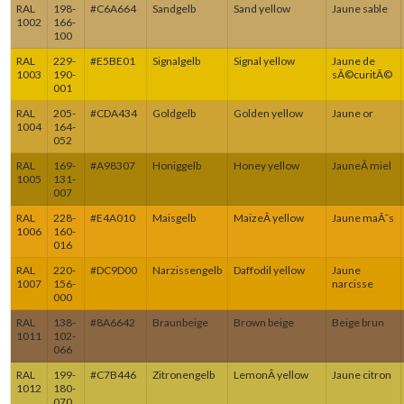
RAL
198-
#C6A664
Sandgelb
Sand yellow
Jaune sable
1002
166-
100
RAL
229-
#E5BE01
Signalgelb
Signal yellow
Jaune de
1003
190-
sÃ©curitÃ©
001
RAL
205-
#CDA434
Goldgelb
Golden yellow
Jaune or
1004
164-
052
RAL
169-
#A98307
Honiggelb
Honey yellow
JauneÂ miel
1005
131-
007
RAL
228-
#E4A010
Maisgelb
MaizeÂ yellow
Jaune maÃ¯s
1006
160-
016
RAL
220-
#DC9D00
Narzissengelb
Daffodil yellow
Jaune
1007
156-
narcisse
000
RAL
138-
#8A6642
Braunbeige
Brown beige
Beige brun
1011
102-
066
RAL
199-
#C7B446
Zitronengelb
LemonÂ yellow
Jaune citron
1012
180-
070