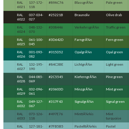
RAL
137-172-
#89AC76
BlassgrÃ¼n
Pale green
6021
118
RAL
037-034-
#25221B
Braunoliv
Olive drab
6022
027
RAL
048-132-
#308446
VerkehrsgrÃ¼n
Traffic green
6024
070
RAL
061-100-
#3D642D
FarngrÃ¼n
Fern green
6025
045
RAL
001-093-
#015D52
OpalgrÃ¼n
Opal green
6026
082
RAL
132-195-
#84C3BE
LichtgrÃ¼n
Light green
6027
190
RAL
044-085-
#2C5545
KieferngrÃ¼n
Pine green
6028
069
RAL
032-096-
#20603D
MinzgrÃ¼n
Mint green
6029
061
RAL
049-127-
#317F43
SignalgrÃ¼n
Signal green
6032
067
RAL
073-126-
#497E76
MinttÃ¼rkis
Mint
6033
118
turquoise
RAL
127-181-
#7FB5B5
PastelltÃ¼rkis
Pastel