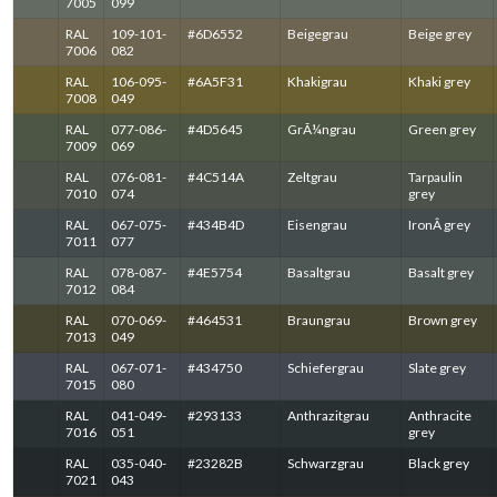
7005
099
RAL
109-101-
#6D6552
Beigegrau
Beige grey
7006
082
RAL
106-095-
#6A5F31
Khakigrau
Khaki grey
7008
049
RAL
077-086-
#4D5645
GrÃ¼ngrau
Green grey
7009
069
RAL
076-081-
#4C514A
Zeltgrau
Tarpaulin
7010
074
grey
RAL
067-075-
#434B4D
Eisengrau
IronÂ grey
7011
077
RAL
078-087-
#4E5754
Basaltgrau
Basalt grey
7012
084
RAL
070-069-
#464531
Braungrau
Brown grey
7013
049
RAL
067-071-
#434750
Schiefergrau
Slate grey
7015
080
RAL
041-049-
#293133
Anthrazitgrau
Anthracite
7016
051
grey
RAL
035-040-
#23282B
Schwarzgrau
Black grey
7021
043