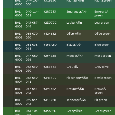
RAL
049-102-
#316650
PatinagrÃ¼n
Patina green
6000
080
RAL
040-114-
#287233
SmaragdgrÃ¼n
EmeraldÂ
6001
051
green
RAL
045-087-
#2D572C
LaubgrÃ¼n
Leaf green
6002
044
RAL
066-070-
#424632
OlivgrÃ¼n
Olive green
6003
050
RAL
031-058-
#1F3A3D
BlaugrÃ¼n
Blue green
6004
061
RAL
047-069-
#2F4538
MoosgrÃ¼n
Moss green
6005
056
RAL
062-059-
#3E3B32
Grauoliv
Grey olive
6006
050
RAL
052-059-
#343B29
FlaschengrÃ¼n
Bottle green
6007
041
RAL
057-053-
#39352A
BraungrÃ¼n
BrownÂ
6008
042
green
RAL
049-055-
#31372B
TannengrÃ¼n
Fir green
6009
043
RAL
053-104-
#35682D
GrasgrÃ¼n
Grass green
6010
045