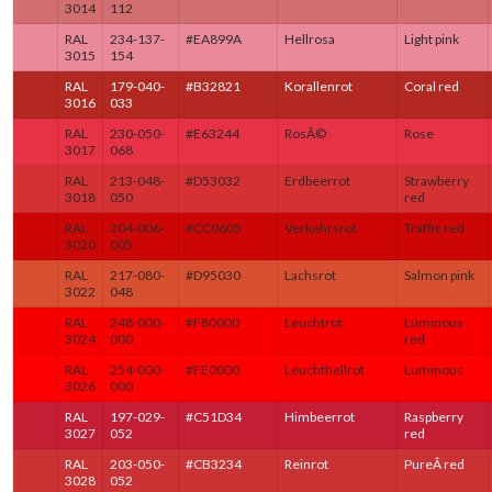
3014
112
RAL
234-137-
#EA899A
Hellrosa
Light pink
3015
154
RAL
179-040-
#B32821
Korallenrot
Coral red
3016
033
RAL
230-050-
#E63244
RosÃ©
Rose
3017
068
RAL
213-048-
#D53032
Erdbeerrot
Strawberry
3018
050
red
RAL
204-006-
#CC0605
Verkehrsrot
Traffic red
3020
005
RAL
217-080-
#D95030
Lachsrot
Salmon pink
3022
048
RAL
248-000-
#F80000
Leuchtrot
Luminous
3024
000
red
RAL
254-000-
#FE0000
Leuchthellrot
Luminous
3026
000
RAL
197-029-
#C51D34
Himbeerrot
Raspberry
3027
052
red
RAL
203-050-
#CB3234
Reinrot
PureÂ red
3028
052