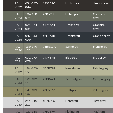
RAL
051-047-
#332F2C
Umbragrau
Umbra grey
7022
044
RAL
104-108-
#686C5E
Betongrau
Concrete
7023
094
grey
RAL
071-074-
#474A51
Graphitgrau
Graphite
7024
081
grey
RAL
047-053-
#2F353B
Granitgrau
Granite grey
7026
059
RAL
139-140-
#8B8C7A
Steingrau
Stone grey
7030
122
RAL
071-075-
#474B4E
Blaugrau
Blue grey
7031
078
RAL
184-183-
#B8B799
Kieselgrau
Pebble grey
7032
153
RAL
125-132-
#7D8471
Zementgrau
Cement grey
7033
113
RAL
143-139-
#8F8B66
Gelbgrau
Yellow grey
7034
102
RAL
215-215-
#D7D7D7
Lichtgrau
Light grey
7035
215
RAL
127-118-
#7F7679
Platingrau
Platinum