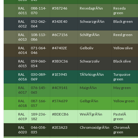
RAL
088-114-
#587246
ResedagrÃ¼n
Reseda
6011
070
green
RAL
052-062-
#343E40
SchwarzgrÃ¼n
Black green
6012
064
RAL
108-113-
#6C7156
SchilfgrÃ¼n
Reed green
6013
086
RAL
071-064-
#47402E
Gelboliv
Yellow olive
6014
046
RAL
059-060-
#3B3C36
Schwarzoliv
Black olive
6015
054
RAL
030-089-
#1E5945
TÃ¼rkisgrÃ¼n
Turquoise
6016
069
green
RAL
076-145-
#4C9141
MaigrÃ¼n
May green
6017
065
RAL
087-166-
#57A639
GelbgrÃ¼n
Yellow green
6018
057
RAL
189-236-
#BDECB6
WeiÃŸgrÃ¼n
PastelÂ
6019
182
green
RAL
046-058-
#2E3A23
ChromoxidgrÃ¼n
ChromeÂ
6020
035
green