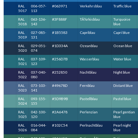
RAL
006-057-
#063971
Verkehrsblau
Traffic blue
5017
113
RAL
063-136-
#3F888F
TÃ¼rkisblau
Turquoise
5018
143
blue
RAL
027-085-
#1B5583
Capriblau
Capri blue
5019
131
RAL
029-051-
#1D334A
Ozeanblau
Ocean blue
5020
074
RAL
037-109-
#256D7B
Wasserblau
Water blue
5021
123
RAL
037-040-
#252850
Nachtblau
Night blue
5022
080
RAL
073-103-
#49678D
Fernblau
Distant blue
5023
141
RAL
093-155-
#5D9B9B
Pastellblau
Pastel blue
5024
155
RAL
042-100-
#2A6478
Perlenzian
Pearl gentian
5025
120
blue
RAL
016-044-
#102C54
Perlnachtblau
Pearl night
5026
084
blue