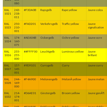
080
RAL
243-
#F3DA0B
Rapsgelb
Rape yellow
Jaune colza
1021
218-
011
RAL
250-
#FAD201
Verkehrsgelb
Traffic yellow
Jaune
1023
210-
signalisation
001
RAL
174-
#AEA04B
Ockergelb
Ochre yellow
Jaune ocre
1024
160-
075
RAL
255-
##FFFF00
Leuchtgelb
Luminous yellow
Jaune
1026
255-
brillant
000
RAL
157-
#9D9101
Currygelb
Curry
Jaune curry
1027
145-
001
RAL
244–
#F4A900
Melonengelb
MelonÂ yellow
Jaune melon
1028
169-
000
RAL
214-
#D6AE01
Ginstergelb
Broom yellow
Jaune genÃªt
1032
174-
001
RAL
243-
#F3A505
Dahliengelb
Dahlia yellow
Jaune dahlia