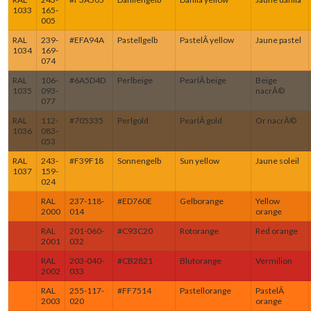
1033
165-
005
RAL
239-
#EFA94A
Pastellgelb
PastelÂ yellow
Jaune pastel
1034
169-
074
RAL
106-
#6A5D4D
Perlbeige
PearlÂ beige
Beige
1035
093-
nacrÃ©
077
RAL
112-
#705335
Perlgold
PearlÂ gold
Or nacrÃ©
1036
083-
053
RAL
243-
#F39F18
Sonnengelb
Sun yellow
Jaune soleil
1037
159-
024
RAL
237-118-
#ED760E
Gelborange
Yellow
2000
014
orange
RAL
201-060-
#C93C20
Rotorange
Red orange
2001
032
RAL
203-040-
#CB2821
Blutorange
Vermilion
2002
033
RAL
255-117-
#FF7514
Pastellorange
PastelÂ
2003
020
orange