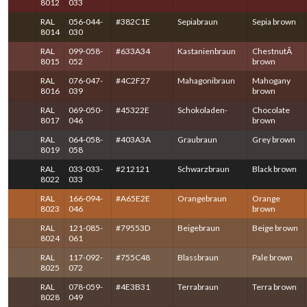
8012
033
RAL
056-044-
#382C1E
Sepiabraun
Sepia brown
8014
030
RAL
099-058-
#633A34
Kastanienbraun
ChestnutÂ
8015
052
brown
RAL
076-047-
#4C2F27
Mahagonibraun
Mahogany
8016
039
brown
RAL
069-050-
#45322E
Schokoladen-
Chocolate
8017
046
brown
RAL
064-058-
#403A3A
Graubraun
Grey brown
8019
058
RAL
033-033-
#212121
Schwarzbraun
Black brown
8022
033
RAL
166-094-
#A65E2E
Orangebraun
Orange
8023
046
brown
RAL
121-085-
#79553D
Beigebraun
Beige brown
8024
061
RAL
117-092-
#755C48
Blassbraun
Pale brown
8025
072
RAL
078-059-
#4E3B31
Terrabraun
Terra brown
8028
049