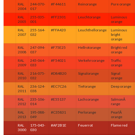
RAL
244-070-
#F44611
Reinorange
Pure orange
2004
017
RAL
255-035-
#FF2301
Leuchtorange
Luminous
2005
001
orange
RAL
255-164-
#FFA420
Leuchthellorange
Luminous
2007
032
bright
orange
RAL
247-094-
#F75E25
Hellrotorange
Bright red
2008
037
orange
RAL
245-064-
#F54021
Verkehrsorange
Traffic
2009
033
orange
RAL
216-075-
#D84B20
Signalorange
Signal
2010
032
orange
RAL
236-124-
#EC7C26
Tieforange
Deep orange
2011
038
RAL
235-106-
#E55137
Lachsorange
SalmonÂ
2012
014
range
RAL
195-088-
#C35831
Perlorange
PearlÂ
2013
049
orange
RAL
175-043-
#AF2B1E
Feuerrot
Flame red
3000
030