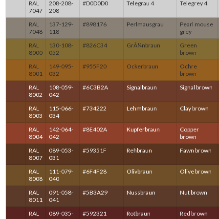
RAL
208-208-
#D0D0D0
Telegrau 4
Telegrey 4
7047
208
RAL
137-129-
#898176
Perlmausgrau
Pearl mouse
7048
118
grey
RAL
130-108-
#826C34
GrÃ¼nbraun
Green
8000
052
brown
RAL
149-095-
#955F20
Ockerbraun
Ochre
8001
032
brown
RAL
108-059-
#6C3B2A
Signalbraun
Signal brown
8002
042
RAL
115-066-
#734222
Lehmbraun
Clay brown
8003
034
RAL
142-064-
#8E402A
Kupferbraun
Copper
8004
042
brown
RAL
089-053-
#59351F
Rehbraun
Fawn brown
8007
031
RAL
111-079-
#6F4F28
Olivbraun
Olive brown
8008
040
RAL
091-058-
#5B3A29
Nussbraun
Nut brown
8011
041
RAL
089-035-
#592321
Rotbraun
Red brown