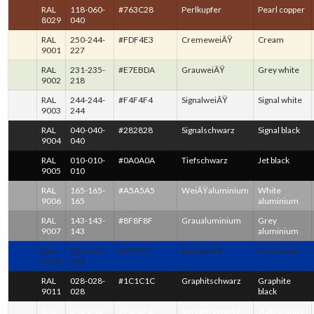
RAL
118-060-
#763C28
Perlkupfer
Pearl copper
8029
040
RAL
250-244-
#FDF4E3
CremeweiÃŸ
Cream
9001
227
RAL
231-235-
#E7EBDA
GrauweiÃŸ
Grey white
9002
218
RAL
244-244-
#F4F4F4
SignalweiÃŸ
Signal white
9003
244
RAL
040-040-
#282828
Signalschwarz
Signal black
9004
040
RAL
010-010-
#0A0A0A
Tiefschwarz
Jet black
9005
010
RAL
165-165-
#A5A5A5
WeiÃŸaluminium
White
9006
165
aluminium
RAL
143-143-
#8F8F8F
Graualuminium
Grey
9007
143
aluminium
RAL
255-255-
#FFFFFF
ReinweiÃŸ
Pure white
9010
255
RAL
028-028-
#1C1C1C
Graphitschwarz
Graphite
9011
028
black
RAL
246-246-
#F6F6F6
VerkehrsweiÃŸ
Traffic white