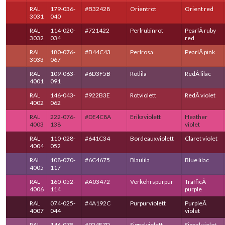
RAL
179-036-
#B32428
Orientrot
Orient red
3031
040
RAL
114-020-
#721422
Perlrubinrot
PearlÂ ruby
3032
034
red
RAL
180-076-
#B44C43
Perlrosa
PearlÂ pink
3033
067
RAL
109-063-
#6D3F5B
Rotlila
RedÂ lilac
4001
091
RAL
146-043-
#922B3E
Rotviolett
RedÂ violet
4002
062
RAL
222-076-
#DE4C8A
Erikaviolett
Heather
4003
138
violet
RAL
110-028-
#641C34
Bordeauxviolett
Claret violet
4004
052
RAL
108-070-
#6C4675
Blaulila
Blue lilac
4005
117
RAL
160-052-
#A03472
Verkehrspurpur
TrafficÂ
4006
114
purple
RAL
074-025-
#4A192C
Purpurviolett
PurpleÂ
4007
044
violet
RAL
146-078-
#924E7D
Signalviolett
Signal violet