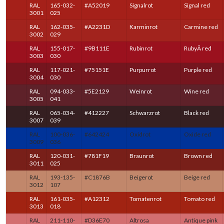
RAL
165-032-
#A52019
Signalrot
Signal red
3001
025
RAL
162-035-
#A2231D
Karminrot
Carmine red
3002
029
RAL
155-017-
#9B111E
Rubinrot
RubyÂ red
3003
030
RAL
117-021-
#75151E
Purpurrot
Purple red
3004
030
RAL
094-033-
#5E2129
Weinrot
Wine red
3005
041
RAL
065-034-
#412227
Schwarzrot
Black red
3007
039
RAL
100-036-
#642424
Oxidrot
Oxide red
3009
036
RAL
120-031-
#781F19
Braunrot
Brown red
3011
025
RAL
193-135-
#C1876B
Beigerot
Beige red
3012
107
RAL
161-035-
#A12312
Tomatenrot
Tomato red
3013
018
RAL
211-110-
#D36E70
Altrosa
Antique pink