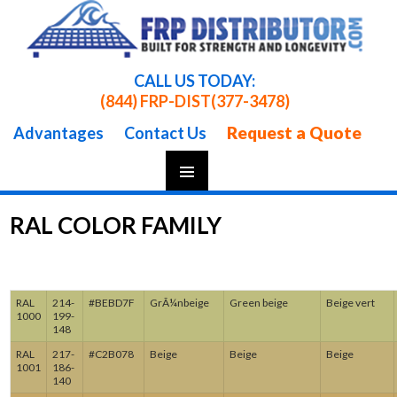
CALL US TODAY:
(844) FRP-DIST
(377-3478)
Request a Quote
Advantages
Contact Us
Skip
To
RAL COLOR FAMILY
Content
RAL
214-
#BEBD7F
GrÃ¼nbeige
Green beige
Beige vert
1000
199-
148
RAL
217-
#C2B078
Beige
Beige
Beige
1001
186-
140